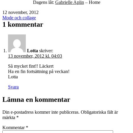
Dagens låt:
Gabrielle Aplin
– Home
Publicerat
12 november, 2012
den
Kategoriserat
Mode och collage
som
1 kommentar
Lotta
skriver:
13 november, 2012 kl. 04:03
Så mycket fint!! Läckert
Ha en fin fortsättning på veckan!
Lotta
Svara
Lämna en kommentar
Din e-postadress kommer inte publiceras.
Obligatoriska fält är
märkta
*
Kommentar
*