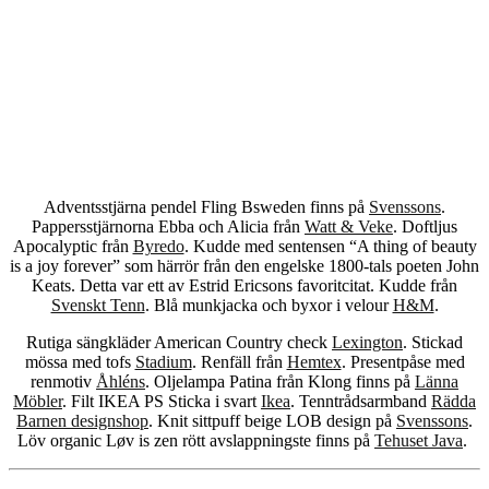
Adventsstjärna pendel Fling Bsweden finns på
Svenssons
.
Pappersstjärnorna Ebba och Alicia från
Watt & Veke
. Doftljus
Apocalyptic från
Byredo
. Kudde med sentensen “A thing of beauty
is a joy forever” som härrör från den engelske 1800-tals poeten John
Keats. Detta var ett av Estrid Ericsons favoritcitat. Kudde från
Svenskt Tenn
. Blå munkjacka och byxor i velour
H&M
.
Rutiga sängkläder American Country check
Lexington
. Stickad
mössa med tofs
Stadium
. Renfäll från
Hemtex
. Presentpåse med
renmotiv
Åhléns
. Oljelampa Patina från Klong finns på
Länna
Möbler
. Filt IKEA PS Sticka i svart
Ikea
. Tenntrådsarmband
Rädda
Barnen designshop
. Knit sittpuff beige LOB design på
Svenssons
.
Löv organic Løv is zen rött avslappningste finns på
Tehuset Java
.