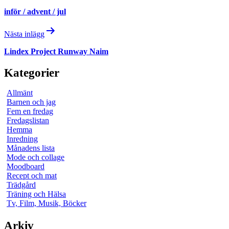
inför / advent / jul
Nästa inlägg
Lindex Project Runway Naim
Kategorier
Allmänt
Barnen och jag
Fem en fredag
Fredagslistan
Hemma
Inredning
Månadens lista
Mode och collage
Moodboard
Recept och mat
Trädgård
Träning och Hälsa
Tv, Film, Musik, Böcker
Arkiv