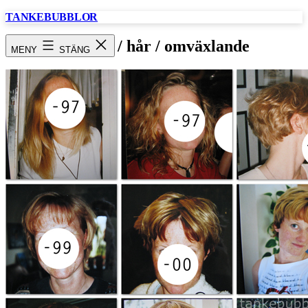
Hoppa
TANKEBUBBLOR
till
innehåll
frisyrer / hår / omväxlande
MENY
STÄNG