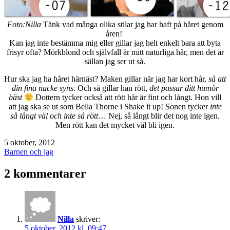
Foto:Nilla
Tänk vad många olika stilar jag har haft på håret genom
åren!
Kan jag inte bestämma mig eller gillar jag helt enkelt bara att byta
frisyr ofta? Mörkblond och självfall är mitt naturliga hår, men det är
sällan jag ser ut så.
Hur ska jag ha håret härnäst? Maken gillar när jag har kort hår,
så att
din fina nacke syns
. Och så gillar han rött,
det passar ditt humör
bäst
Dottern tycker också att rött hår är fint och långt. Hon vill
att jag ska se ut som Bella Thorne i Shake it up! Sonen tycker
inte
så långt väl och inte så rött
… Nej, så långt blir det nog inte igen.
Men rött kan det mycket väl bli igen.
Publicerat
5 oktober, 2012
den
Kategoriserat
Barnen och jag
som
2 kommentarer
Nilla
skriver:
5 oktober, 2012 kl. 09:47