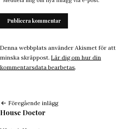
Meddela mig om nya inlägg via e-post.
Denna webbplats använder Akismet för att
minska skräppost.
Lär dig om hur din
kommentarsdata bearbetas
.
Inläggsnavigering
Föregående inlägg
House Doctor