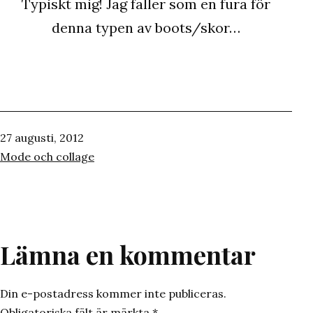
Typiskt mig! Jag faller som en fura för
denna typen av boots/skor…
Publicerat
27 augusti, 2012
den
Kategoriserat
Mode och collage
som
Lämna en kommentar
Din e-postadress kommer inte publiceras.
Obligatoriska fält är märkta
*