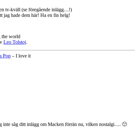
t en tv-kväll (se föregående inlägg…!)
tt jag hade dem här! Ha en fin helg!
av
Leo Tolstoj
.
a Pop
– I love it
ag inte såg ditt inlägg om Macken förrän nu, vilken nostalgi…. 🙂