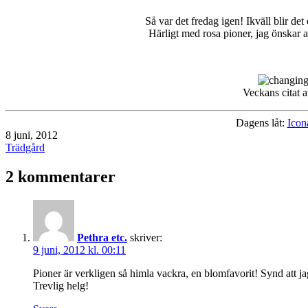
Så var det fredag igen! Ikväll blir de
Härligt med rosa pioner, jag önskar a
Veckans citat 
Dagens låt:
Icon
Publicerat
8 juni, 2012
den
Kategoriserat
Trädgård
som
2 kommentarer
Pethra etc.
skriver:
9 juni, 2012 kl. 00:11
Pioner är verkligen så himla vackra, en blomfavorit! Synd att j
Trevlig helg!