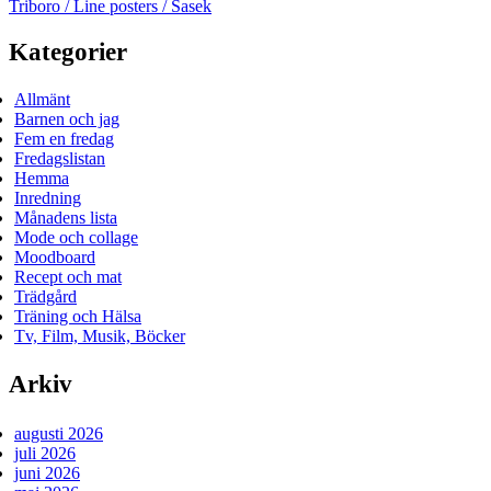
Triboro / Line posters / Sasek
Kategorier
Allmänt
Barnen och jag
Fem en fredag
Fredagslistan
Hemma
Inredning
Månadens lista
Mode och collage
Moodboard
Recept och mat
Trädgård
Träning och Hälsa
Tv, Film, Musik, Böcker
Arkiv
augusti 2026
juli 2026
juni 2026