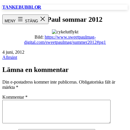
Hoppa
TANKEBUBBLOR
till
innehåll
Sweet Paul sommar 2012
MENY
STÄNG
Bild:
https://www.sweetpaulmag-
digital.com/sweetpaulmag/summer2012#pg1
Publicerat
4 juni, 2012
den
Kategoriserat
Allmänt
som
Lämna en kommentar
Din e-postadress kommer inte publiceras.
Obligatoriska fält är
märkta
*
Kommentar
*