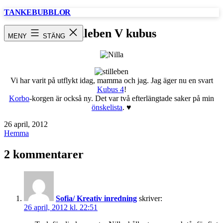
Hoppa
TANKEBUBBLOR
till
innehåll
Stilleben V kubus
MENY
STÄNG
Vi har varit på utflykt idag, mamma och jag. Jag äger nu en svart
Kubus 4
!
Korbo
-korgen är också ny. Det var två efterlängtade saker på min
önskelista
. ♥
Publicerat
26 april, 2012
den
Kategoriserat
Hemma
som
2 kommentarer
Sofia/ Kreativ inredning
skriver:
26 april, 2012 kl. 22:51