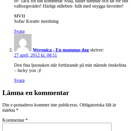
sv: Tack för din kommetar Nilla, håller tummar och tår för fint
valborgsväder! Härligt stilleben- fullt med snygga favoriter!
MVH
Sofia/ Kreativ inredning
Svara
Weronica - En mammas dag
skriver:
27 april, 2012 kl. 08:11
Den fina ljusstaken står fortfarande på min stående önskelista
– lucky you :)!
Svara
Lämna en kommentar
Din e-postadress kommer inte publiceras.
Obligatoriska fält är
märkta
*
Kommentar
*