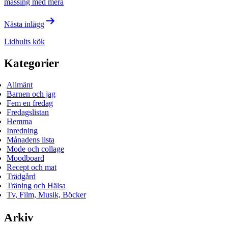
mässing med mera
Nästa inlägg
Lidhults kök
Kategorier
Allmänt
Barnen och jag
Fem en fredag
Fredagslistan
Hemma
Inredning
Månadens lista
Mode och collage
Moodboard
Recept och mat
Trädgård
Träning och Hälsa
Tv, Film, Musik, Böcker
Arkiv