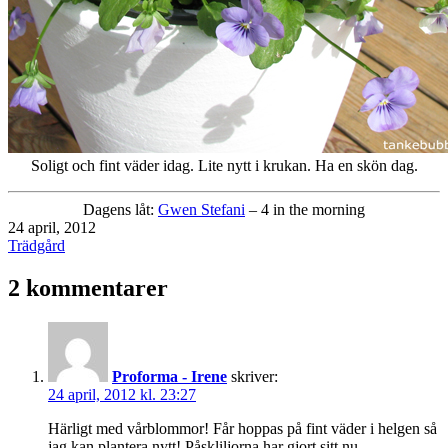
Soligt och fint väder idag. Lite nytt i krukan. Ha en skön dag.
Dagens låt:
Gwen Stefani
– 4 in the morning
Publicerat
24 april, 2012
den
Kategoriserat
Trädgård
som
2 kommentarer
Proforma - Irene
skriver:
24 april, 2012 kl. 23:27
Härligt med vårblommor! Får hoppas på fint väder i helgen så
jag kan plantera nytt! Påskliljorna har gjort sitt nu.