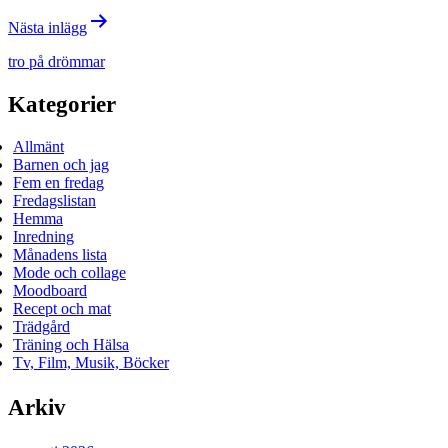
Nästa inlägg
tro på drömmar
Kategorier
Allmänt
Barnen och jag
Fem en fredag
Fredagslistan
Hemma
Inredning
Månadens lista
Mode och collage
Moodboard
Recept och mat
Trädgård
Träning och Hälsa
Tv, Film, Musik, Böcker
Arkiv