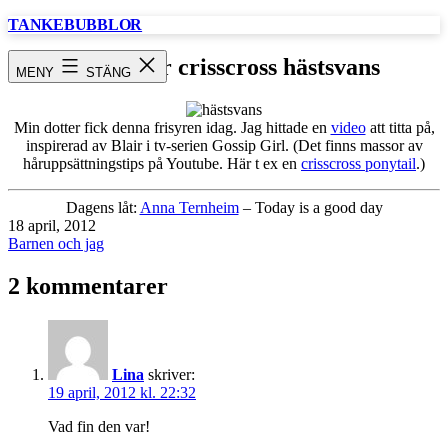
Hoppa
TANKEBUBBLOR
till
innehåll
Blair-hair crisscross hästsvans
MENY
STÄNG
Min dotter fick denna frisyren idag. Jag hittade en
video
att titta på,
inspirerad av Blair i tv-serien Gossip Girl. (Det finns massor av
håruppsättningstips på Youtube. Här t ex en
crisscross ponytail
.)
Dagens låt:
Anna Ternheim
– Today is a good day
Publicerat
18 april, 2012
den
Kategoriserat
Barnen och jag
som
2 kommentarer
Lina
skriver:
19 april, 2012 kl. 22:32
Vad fin den var!