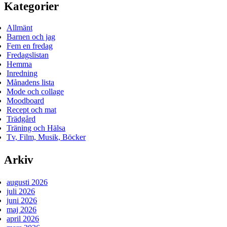
Kategorier
Allmänt
Barnen och jag
Fem en fredag
Fredagslistan
Hemma
Inredning
Månadens lista
Mode och collage
Moodboard
Recept och mat
Trädgård
Träning och Hälsa
Tv, Film, Musik, Böcker
Arkiv
augusti 2026
juli 2026
juni 2026
maj 2026
april 2026