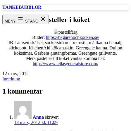
Hoppa
TANKEBUBBLOR
till
innehåll
pasteller i köket
MENY
STÄNG
Bilder:
https://bagarenochkocken.se/
IB Laursen skålset, sockerströare i retrostil, måttkanna i emalj,
slickepott, KitchenAid köksmaskin, Greengate kanna, Dulton
kökstimer, Gerbera gratängformar, Greengate grillvante.
Mera pasteller till köket väntas komma här:
https://www.leilasgeneralstore.com/
Publicerat
12 mars, 2012
den
Kategoriserat
Inredning
som
1 kommentar
Anna
skriver:
13 mars, 2012 kl. 11:09