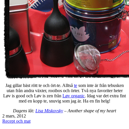
Jag gillar bäst rött te och ört-te. Alltså
te
som inte är från tebusken
utan från andra växter, rooibos och örter. Två nya favoriter heter
Løv is good och Løv is zen från
Løv organic
. Idag var det extra fint
med en kopp te, snuvig som jag är. Ha en fin helg!
Dagens låt:
Lisa Miskovsky
– Another shape of my heart
Publicerat
2 mars, 2012
den
Kategoriserat
Recept och mat
som