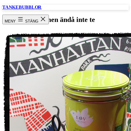
Hoppa
TANKEBUBBLOR
till
innehåll
Te men ändå inte te
MENY
STÄNG