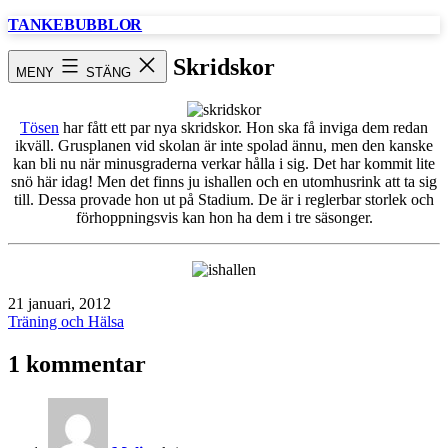
Hoppa
TANKEBUBBLOR
till
innehåll
Skridskor
MENY
STÄNG
Tösen
har fått ett par nya skridskor. Hon ska få inviga dem redan
ikväll. Grusplanen vid skolan är inte spolad ännu, men den kanske
kan bli nu när minusgraderna verkar hålla i sig. Det har kommit lite
snö här idag! Men det finns ju ishallen och en utomhusrink att ta sig
till. Dessa provade hon ut på Stadium. De är i reglerbar storlek och
förhoppningsvis kan hon ha dem i tre säsonger.
Publicerat
21 januari, 2012
den
Kategoriserat
Träning och Hälsa
som
1 kommentar