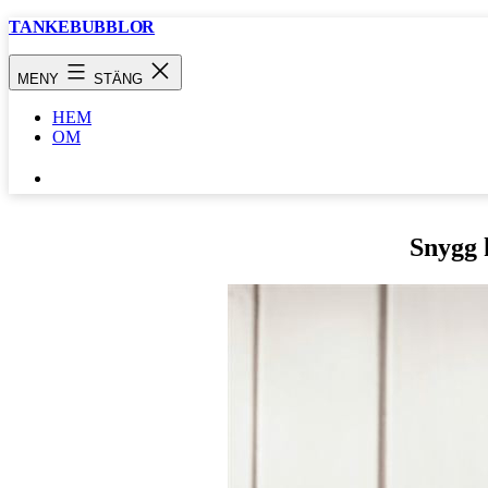
Hoppa
TANKEBUBBLOR
till
innehåll
MENY
STÄNG
HEM
OM
SÖK
…
Snygg 