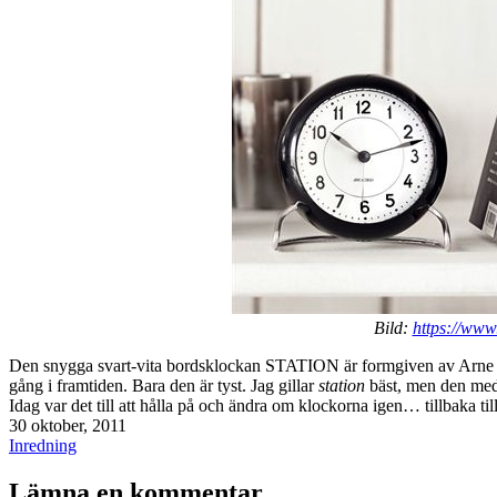
Bild:
https://www
Den snygga svart-vita bordsklockan STATION är formgiven av Arne Ja
gång i framtiden. Bara den är tyst. Jag gillar
station
bäst, men den med 
Idag var det till att hålla på och ändra om klockorna igen… tillbaka til
Publicerat
30 oktober, 2011
den
Kategoriserat
Inredning
som
Lämna en kommentar