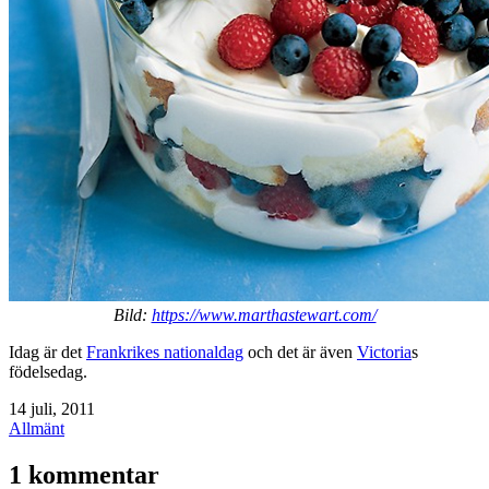
Bild:
https://www.marthastewart.com/
Idag är det
Frankrikes nationaldag
och det är även
Victoria
s
födelsedag.
Publicerat
14 juli, 2011
den
Kategoriserat
Allmänt
som
1 kommentar