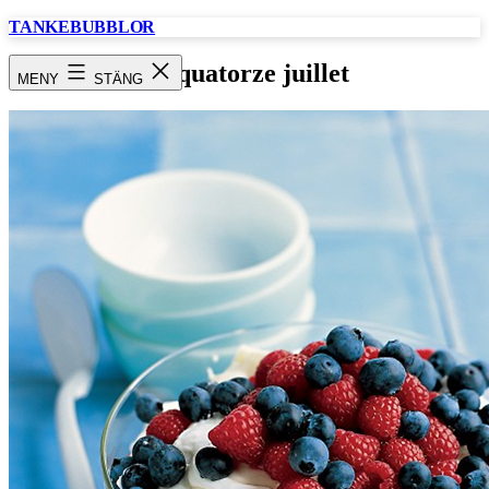
Hoppa
TANKEBUBBLOR
till
innehåll
Le quatorze juillet
MENY
STÄNG