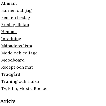
Allmänt
Barnen och jag
Fem en fredag
Fredagslistan
Hemma
Inredning
Månadens lista
Mode och collage
Moodboard
Recept och mat
Trädgård
Träning och Hälsa
Tv, Film, Musik, Böcker
Arkiv