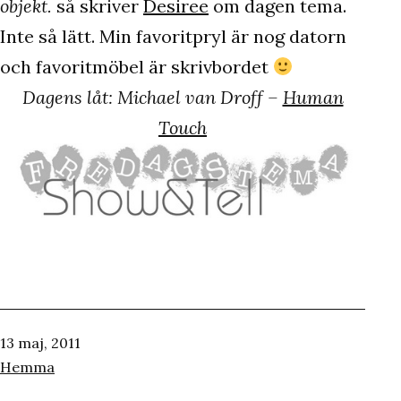
objekt.
så skriver
Desiree
om dagen tema.
Inte så lätt. Min favoritpryl är nog datorn
och favoritmöbel är skrivbordet
Dagens låt: Michael van Droff –
Human
Touch
Publicerat
13 maj, 2011
den
Kategoriserat
Hemma
som