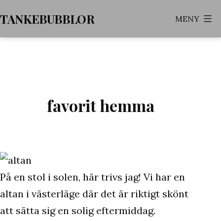
Hoppa
TANKEBUBBLOR
MENY
till
innehåll
favorit hemma
På en stol i solen, här trivs jag! Vi har en
altan i västerläge där det är riktigt skönt
att sätta sig en solig eftermiddag.