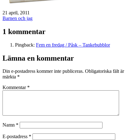
Publicerat
21 april, 2011
den
Kategoriserat
Barnen och jag
som
1 kommentar
Pingback:
Fem en fredag / Påsk – Tankebubblor
Lämna en kommentar
Din e-postadress kommer inte publiceras.
Obligatoriska fält är
märkta
*
Kommentar
*
Namn
*
E-postadress
*