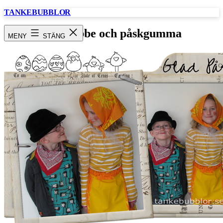
Hoppa
TANKEBUBBLOR
till
innehåll
påskgubbe och påskgumma
MENY
STÄNG