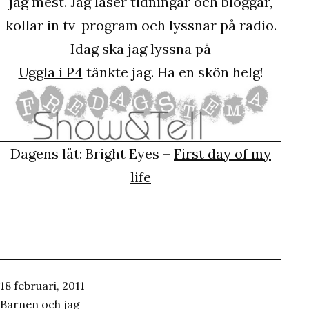
jag mest. Jag läser tidningar och bloggar,
kollar in tv-program och lyssnar på radio.
Idag ska jag lyssna på
Uggla i P4
tänkte jag. Ha en skön helg!
Dagens låt: Bright Eyes –
First day of my
life
Publicerat
18 februari, 2011
den
Kategoriserat
Barnen och jag