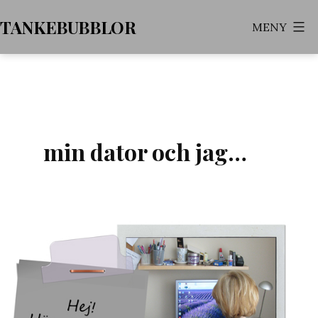
Hoppa
TANKEBUBBLOR
MENY
till
innehåll
min dator och jag…