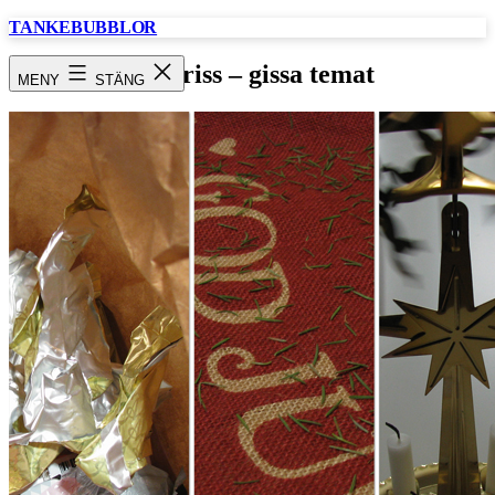
Hoppa
TANKEBUBBLOR
till
innehåll
Fototriss – gissa temat
MENY
STÄNG