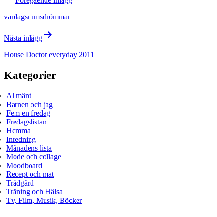
Föregående inlägg
vardagsrumsdrömmar
Nästa inlägg
House Doctor everyday 2011
Kategorier
Allmänt
Barnen och jag
Fem en fredag
Fredagslistan
Hemma
Inredning
Månadens lista
Mode och collage
Moodboard
Recept och mat
Trädgård
Träning och Hälsa
Tv, Film, Musik, Böcker