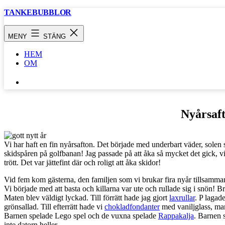
Hoppa
TANKEBUBBLOR
till
innehåll
MENY
STÄNG
HEM
OM
SÖK
…
Nyårsaf
Vi har haft en fin nyårsafton. Det började med underbart väder, solen s
skidspåren på golfbanan! Jag passade på att åka så mycket det gick, vi
trött. Det var jättefint där och roligt att åka skidor!
Vid fem kom gästerna, den familjen som vi brukar fira nyår tillsamm
Vi började med att basta och killarna var ute och rullade sig i snön! 
Maten blev väldigt lyckad. Till förrätt hade jag gjort
laxrullar
. P lagad
grönsallad. Till efterrätt hade vi
chokladfondanter
med vaniljglass, man
Barnen spelade Lego spel och de vuxna spelade
Rappakalja
. Barnen s
inte datorn heller.