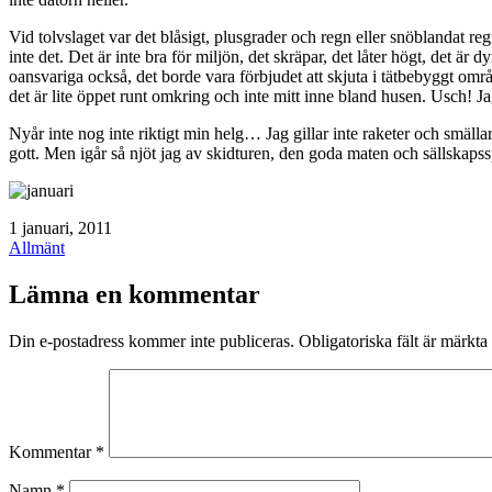
Vid tolvslaget var det blåsigt, plusgrader och regn eller snöblandat r
inte det. Det är inte bra för miljön, det skräpar, det låter högt, det är
oansvariga också, det borde vara förbjudet att skjuta i tätbebyggt områd
det är lite öppet runt omkring och inte mitt inne bland husen. Usch! Jag 
Nyår inte nog inte riktigt min helg… Jag gillar inte raketer och smällar
gott. Men igår så njöt jag av skidturen, den goda maten och sällskaps
Publicerat
1 januari, 2011
den
Kategoriserat
Allmänt
som
Lämna en kommentar
Din e-postadress kommer inte publiceras.
Obligatoriska fält är märkta
Kommentar
*
Namn
*