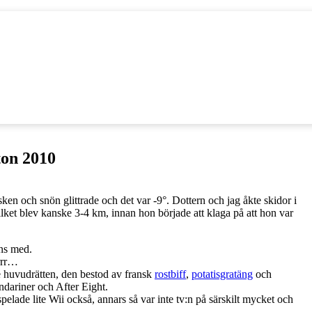
ton 2010
ken och snön glittrade och det var -9°. Dottern och jag åkte skidor i
lket blev kanske 3-4 km, innan hon började att klaga på att hon var
ans med.
Brrr…
e huvudrätten, den bestod av fransk
rostbiff
,
potatisgratäng
och
dariner och After Eight.
pelade lite Wii också, annars så var inte tv:n på särskilt mycket och