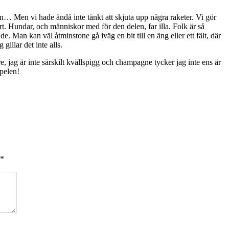
egn… Men vi hade ändå inte tänkt att skjuta upp några raketer. Vi gör
 dyrt. Hundar, och människor med för den delen, far illa. Folk är så
e. Man kan väl åtminstone gå iväg en bit till en äng eller ett fält, där
gillar det inte alls.
e, jag är inte särskilt kvällspigg och champagne tycker jag inte ens är
spelen!
*