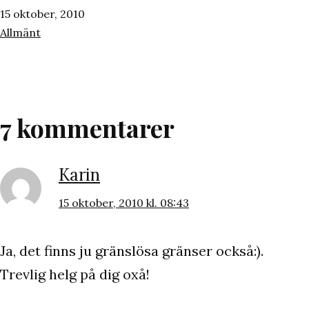
Publicerat
15 oktober, 2010
den
Kategoriserat
Allmänt
som
7 kommentarer
Karin
15 oktober, 2010 kl. 08:43
Ja, det finns ju gränslösa gränser också:).
Trevlig helg på dig oxå!