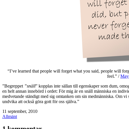
“I’ve learned that people will forget what you said, people will f
feel.” /
May
”Begreppet
”snäll
” kopplas inte sällan till egenskaper som dum, omog
en helt annan innebörd i ordet: För mig är en snäll människa en individ 
medvetande ständigt med sig omtanken om sin medmänniska. Om vi sträv
undvika att också göra gott för oss själva.”
Publicerat
11 september, 2010
den
Kategoriserat
Allmänt
som
1 kommentar