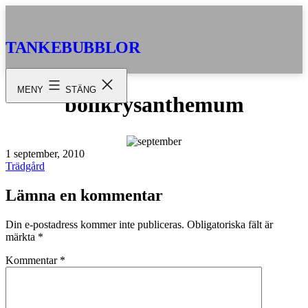
Hoppa
till
innehåll
TANKEBUBBLOR
MENY
STÄNG
bollkrysanthemum
Publicerat
1 september, 2010
den
Kategoriserat
Trädgård
som
Lämna en kommentar
Din e-postadress kommer inte publiceras.
Obligatoriska fält är
märkta
*
Kommentar
*