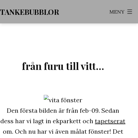
Hoppa
TANKEBUBBLOR
MENY
till
innehåll
från furu till vitt…
Den första bilden är från feb-09. Sedan
dess har vi lagt in ekparkett och
tapetserat
om. Och nu har vi även målat fönster! Det