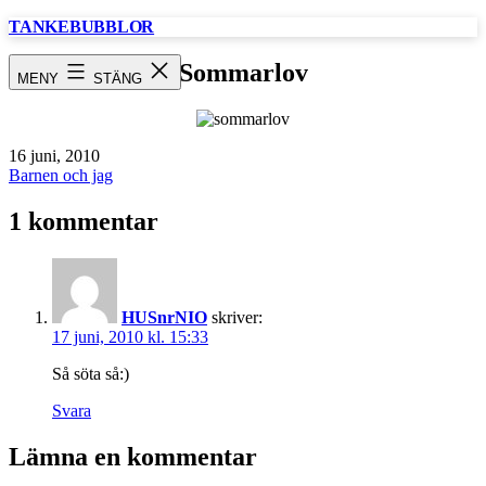
Hoppa
TANKEBUBBLOR
till
innehåll
Sommarlov
MENY
STÄNG
Publicerat
16 juni, 2010
den
Kategoriserat
Barnen och jag
som
1 kommentar
HUSnrNIO
skriver:
17 juni, 2010 kl. 15:33
Så söta så:)
Svara
Lämna en kommentar