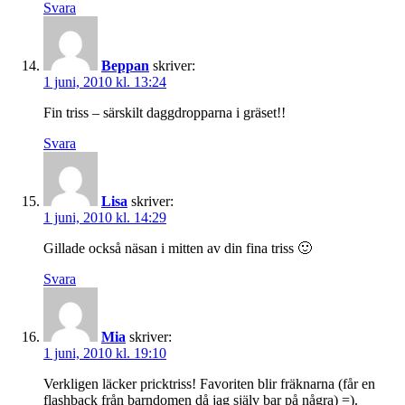
Svara
Beppan
skriver:
1 juni, 2010 kl. 13:24
Fin triss – särskilt daggdropparna i gräset!!
Svara
Lisa
skriver:
1 juni, 2010 kl. 14:29
Gillade också näsan i mitten av din fina triss 🙂
Svara
Mia
skriver:
1 juni, 2010 kl. 19:10
Verkligen läcker pricktriss! Favoriten blir fräknarna (får en
flashback från barndomen då jag själv bar på några) =).