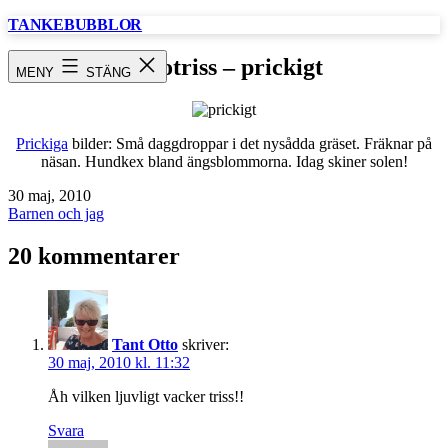
Hoppa
TANKEBUBBLOR
till
innehåll
Fototriss – prickigt
MENY
STÄNG
Prickiga
bilder: Små daggdroppar i det nysådda gräset. Fräknar på
näsan. Hundkex bland ängsblommorna. Idag skiner solen!
Publicerat
30 maj, 2010
den
Kategoriserat
Barnen och jag
som
20 kommentarer
Tant Otto
skriver:
30 maj, 2010 kl. 11:32
Åh vilken ljuvligt vacker triss!!
Svara