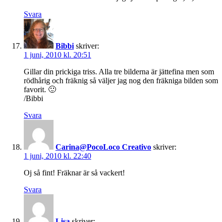
Svara
Bibbi
skriver:
1 juni, 2010 kl. 20:51
Gillar din prickiga triss. Alla tre bilderna är jättefina men som
rödhårig och fräknig så väljer jag nog den fräkniga bilden som
favorit. 🙂
/Bibbi
Svara
Carina@PocoLoco Creativo
skriver:
1 juni, 2010 kl. 22:40
Oj så fint! Fräknar är så vackert!
Svara
Lisa
skriver: