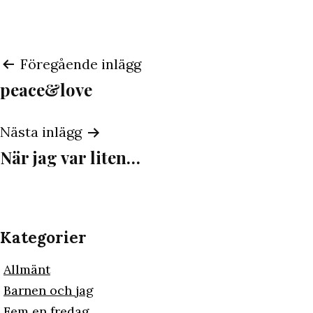
Inläggsnavigering
Föregående inlägg
peace&love
Nästa inlägg
När jag var liten…
Kategorier
Allmänt
Barnen och jag
Fem en fredag