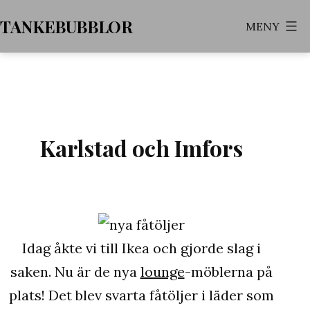
Hoppa
TANKEBUBBLOR
MENY
till
innehåll
Karlstad och Imfors
Idag åkte vi till Ikea och gjorde slag i
saken. Nu är de nya
lounge
-möblerna på
plats! Det blev svarta fåtöljer i läder som