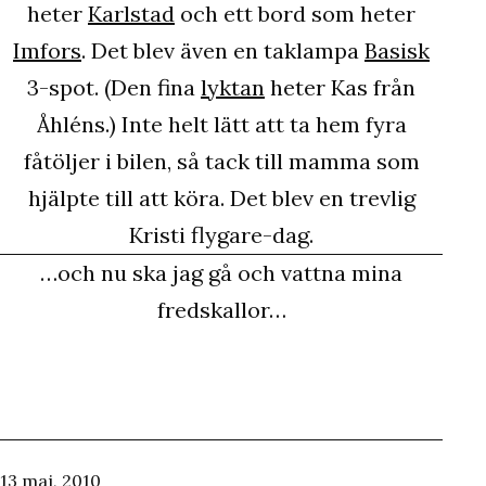
heter
Karlstad
och ett bord som heter
Imfors
. Det blev även en taklampa
Basisk
3-spot. (Den fina
lyktan
heter Kas från
Åhléns.) Inte helt lätt att ta hem fyra
fåtöljer i bilen, så tack till mamma som
hjälpte till att köra. Det blev en trevlig
Kristi flygare-dag.
…och nu ska jag gå och vattna mina
fredskallor…
Publicerat
13 maj, 2010