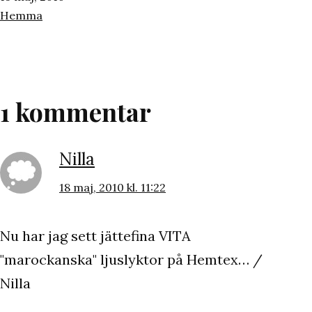
den
Kategoriserat
Hemma
som
1 kommentar
Nilla
18 maj, 2010 kl. 11:22
Nu har jag sett jättefina VITA
"marockanska" ljuslyktor på Hemtex… /
Nilla