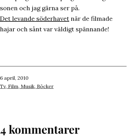
sonen och jag gärna ser på.
Det levande söderhavet
när de filmade
hajar och sånt var väldigt spännande!
Publicerat
6 april, 2010
den
Kategoriserat
Tv, Film, Musik, Böcker
som
4 kommentarer