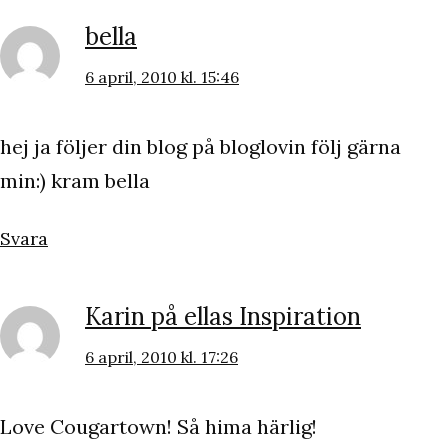
bella
6 april, 2010 kl. 15:46
hej ja följer din blog på bloglovin följ gärna
min:) kram bella
Svara
Karin på ellas Inspiration
6 april, 2010 kl. 17:26
Love Cougartown! Så hima härlig!