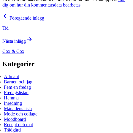
dig om hur din kommentarsdata bearbetas
.
Inläggsnavigering
Föregående inlägg
Tid
Nästa inlägg
Cox & Cox
Kategorier
Allmänt
Barnen och jag
Fem en fredag
Fredagslistan
Hemma
Inredning
Månadens lista
Mode och collage
Moodboard
Recept och mat
Trädgård