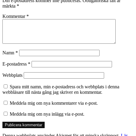
Din e-postadress kommer inte publiceras.
Obligatoriska fält är
märkta
*
Kommentar
*
Namn
*
E-postadress
*
Webbplats
Spara mitt namn, min e-postadress och webbplats i denna
webbläsare till nästa gång jag skriver en kommentar.
Meddela mig om nya kommentarer via e-post.
Meddela mig om nya inlägg via e-post.
Denna webbplats använder Akismet för att minska skräppost.
Lär