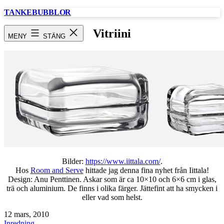
Hoppa
TANKEBUBBLOR
till
innehåll
Vitriini
MENY
STÄNG
Bilder:
https://www.iittala.com/
.
Hos
Room and Serve
hittade jag denna fina nyhet från Iittala!
Design: Anu Penttinen. Askar som är ca 10×10 och 6×6 cm i glas,
trä och aluminium. De finns i olika färger. Jättefint att ha smycken i
eller vad som helst.
Publicerat
12 mars, 2010
den
Kategoriserat
Inredning