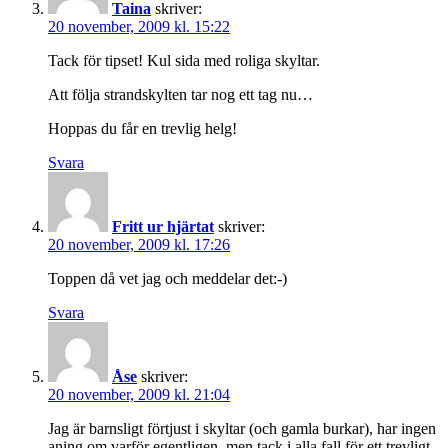
Taina
skriver:
20 november, 2009 kl. 15:22
Tack för tipset! Kul sida med roliga skyltar.
Att följa strandskylten tar nog ett tag nu…
Hoppas du får en trevlig helg!
Svara
Fritt ur hjärtat
skriver:
20 november, 2009 kl. 17:26
Toppen då vet jag och meddelar det:-)
Svara
Åse
skriver:
20 november, 2009 kl. 21:04
Jag är barnsligt förtjust i skyltar (och gamla burkar), har ingen
aning om varför egentligen, men tack i alla fall för ett trevligt