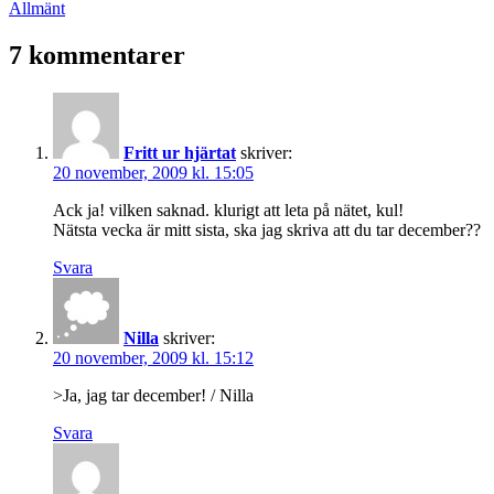
den
Kategoriserat
Allmänt
som
7 kommentarer
Fritt ur hjärtat
skriver:
20 november, 2009 kl. 15:05
Ack ja! vilken saknad. klurigt att leta på nätet, kul!
Nätsta vecka är mitt sista, ska jag skriva att du tar december??
Svara
Nilla
skriver:
20 november, 2009 kl. 15:12
>Ja, jag tar december! / Nilla
Svara