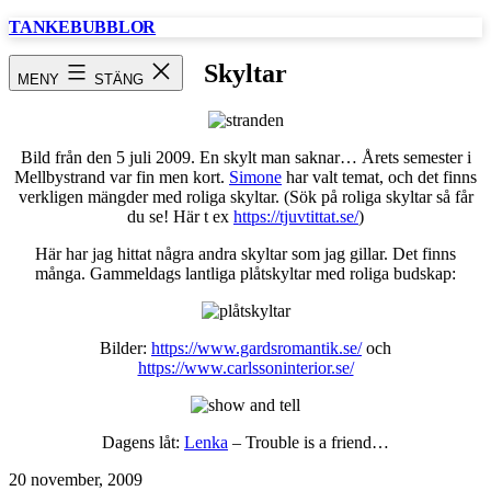
Hoppa
TANKEBUBBLOR
till
innehåll
Skyltar
MENY
STÄNG
Bild från den 5 juli 2009. En skylt man saknar… Årets semester i
Mellbystrand var fin men kort.
Simone
har valt temat, och det finns
verkligen mängder med roliga skyltar. (Sök på roliga skyltar så får
du se! Här t ex
https://tjuvtittat.se/
)
Här har jag hittat några andra skyltar som jag gillar. Det finns
många. Gammeldags lantliga plåtskyltar med roliga budskap:
Bilder:
https://www.gardsromantik.se/
och
https://www.carlssoninterior.se/
Dagens låt:
Lenka
– Trouble is a friend…
Publicerat
20 november, 2009