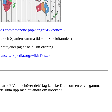
euds.com/timezone.php?lang=SE&zone=A
ike och Spanien samma tid som Storbritannien?
et tycker jag är helt i sin ordning.
ps://sv.wikipedia.org/wiki/Tidszon
sommartid? Vem behöver det? Jag kanske låter som en envis gammal
rde sluta upp med att ändra om klockan!