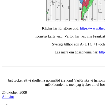
Klicka här för större bild:
https://www.th
Konstig karta va… Varför har t ex inte Frankr
Sverige tillhör zon A (UTC +1) och d
Läs mera om tidszonerna här:
htt
Jag tycker att vi skulle ha normaltid året om! Varför ska vi ha 
mjölkbonde nu, men jag tycker att vi bo
Publicerat
25 oktober, 2009
den
Kategoriserat
Allmänt
som