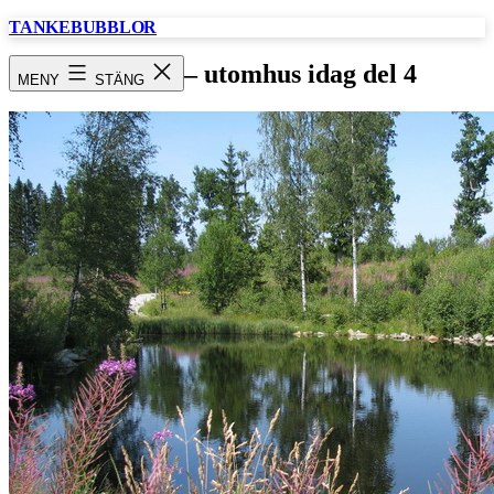
Hoppa
TANKEBUBBLOR
till
innehåll
Fototriss – utomhus idag del 4
MENY
STÄNG