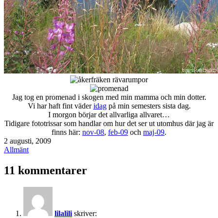
Jag tog en promenad i skogen med min mamma och min dotter.
Vi har haft fint väder
idag
på min semesters sista dag.
I morgon börjar det allvarliga allvaret…
Tidigare fototrissar som handlar om hur det ser ut utomhus där jag är
finns här:
nov-08
,
feb-09
och
maj-09
.
Publicerat
2 augusti, 2009
den
Kategoriserat
Allmänt
som
11 kommentarer
lilalili
skriver: