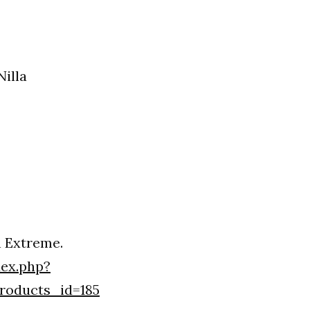
illa
n Extreme.
ex.php?
roducts_id=185