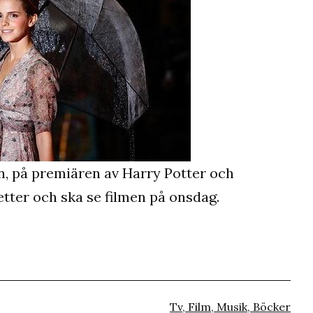
, på premiären av Harry Potter och
jetter och ska se filmen på onsdag.
Kategoriserat
Tv, Film, Musik, Böcker