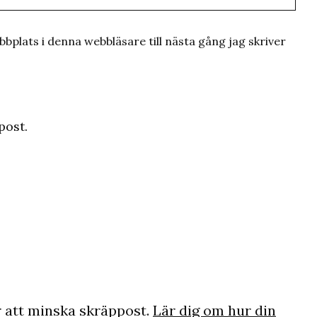
plats i denna webbläsare till nästa gång jag skriver
post.
 att minska skräppost.
Lär dig om hur din