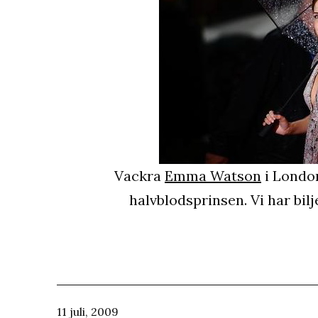
Vackra
Emma Watson
i London
halvblodsprinsen. Vi har bil
Publicerat
11 juli, 2009