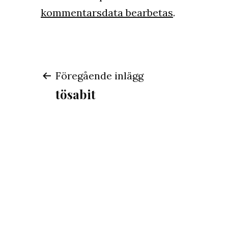
kommentarsdata bearbetas
.
Inläggsnavigeri
Föregående inlägg
tösabit