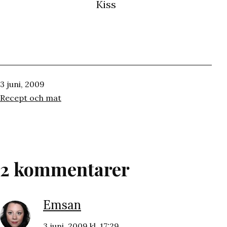
Kiss
Publicerat
3 juni, 2009
den
Kategoriserat
Recept och mat
som
2 kommentarer
Emsan
3 juni, 2009 kl. 17:29