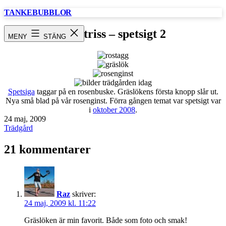
Hoppa
TANKEBUBBLOR
till
innehåll
Fototriss – spetsigt 2
MENY
STÄNG
Spetsiga
taggar på en rosenbuske. Gräslökens första knopp slår ut.
Nya små blad på vår rosenginst. Förra gången temat var spetsigt var
i
oktober 2008
.
Publicerat
24 maj, 2009
den
Kategoriserat
Trädgård
som
21 kommentarer
Raz
skriver:
24 maj, 2009 kl. 11:22
Gräslöken är min favorit. Både som foto och smak!