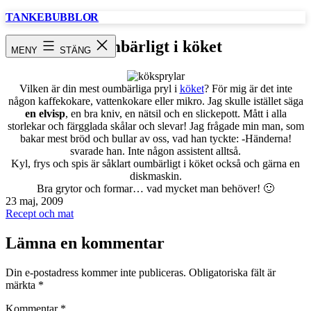
Hoppa
TANKEBUBBLOR
till
innehåll
oumbärligt i köket
MENY
STÄNG
Vilken är din mest oumbärliga pryl i
köket
? För mig är det inte
någon kaffekokare, vattenkokare eller mikro. Jag skulle istället säga
en elvisp
, en bra kniv, en nätsil och en slickepott. Mått i alla
storlekar och färgglada skålar och slevar! Jag frågade min man, som
bakar mest bröd och bullar av oss, vad han tyckte: -Händerna!
svarade han. Inte någon assistent alltså.
Kyl, frys och spis är såklart oumbärligt i köket också och gärna en
diskmaskin.
Bra grytor och formar… vad mycket man behöver! 🙂
Publicerat
23 maj, 2009
den
Kategoriserat
Recept och mat
som
Lämna en kommentar
Din e-postadress kommer inte publiceras.
Obligatoriska fält är
märkta
*
Kommentar
*