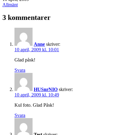
den
Kategoriserat
Allmänt
som
3 kommentarer
Anne
skriver:
10 april, 2009 kl. 10:01
Glad påsk!
Svara
HUSnrNIO
skriver:
10 april, 2009 kl. 10:49
Kul foto. Glad Påsk!
Svara
Test
skriver: