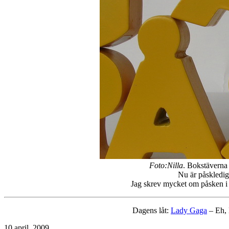
Foto:Nilla
. Bokstäverna
Nu är påskledig
Jag skrev mycket om påsken i
Dagens låt:
Lady Gaga
– Eh, 
Publicerat
10 april, 2009