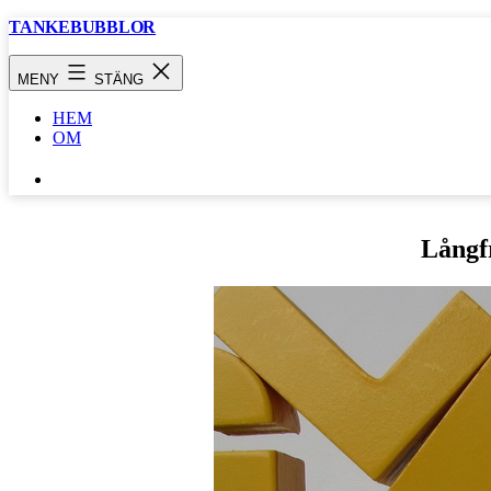
Hoppa
TANKEBUBBLOR
till
innehåll
MENY
STÄNG
HEM
OM
SÖK
…
Långf