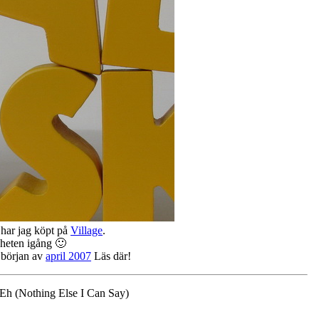
 har jag köpt på
Village
.
heten igång 🙂
 början av
april 2007
Läs där!
Eh (Nothing Else I Can Say)