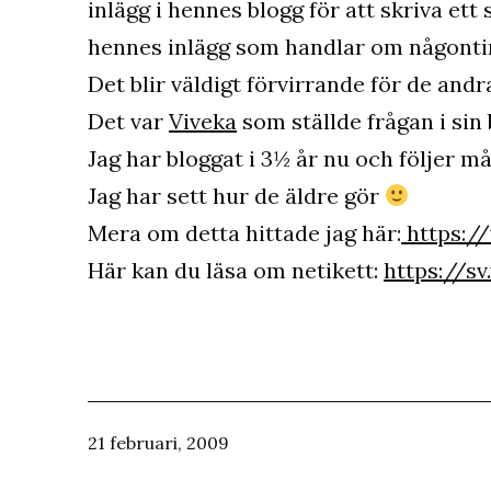
inlägg i hennes blogg för att skriva ett
hennes inlägg som handlar om någontin
Det blir väldigt förvirrande för de andr
Det var
Viveka
som ställde frågan i sin 
Jag har bloggat i 3½ år nu och följer m
Jag har sett hur de äldre gör
Mera om detta hittade jag här:
https:/
Här kan du läsa om netikett:
https://sv
Publicerat
21 februari, 2009
den