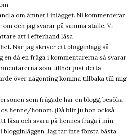
 om.
andla om ämnet i inlägget. Ni kommenterar
 om och jag svarar på samma ställe. Vi
lättare att i efterhand läsa
et. När jag skriver ett blogginlägg så
jag en då en fråga i kommentarerna så svarar
ommentarerna som tillhör just detta
arde över någonting komma tillbaka till mig
 personen som frågade har en blogg, besöka
hos henne/honom. (Då blir ju hon också
tt läsa och svara på hennes fråga i min
i blogginläggen. Jag tar inte första bästa