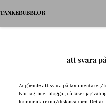
Hoppa
TANKEBUBBLOR
till
innehåll
att svara 
Angående att svara på kommentarer/fr
När jag läser bloggar, så läser jag väld
kommentarerna/diskussionen. Det är, på 