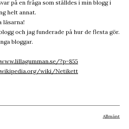
 svar på en fråga som ställdes i min blogg i
g helt annat.
a läsarna!
blogg och jag funderade på hur de flesta gör.
ånga bloggar.
/www.lillagumman.se/?p=855
.wikipedia.org/wiki/Netikett
Kategorise
Allmänt
som