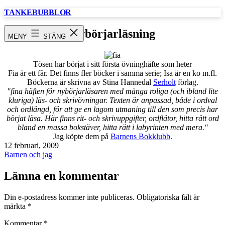
Hoppa
TANKEBUBBLOR
till
innehåll
Nybörjarläsning
MENY
STÄNG
Tösen har börjat i sitt första övninghäfte som heter
Fia är ett får. Det finns fler böcker i samma serie; Isa är en ko m.fl.
Böckerna är skrivna av Stina Hannedal
Serholt
förlag.
"fina häften för nybörjarläsaren med många roliga (och ibland lite
kluriga) läs- och skrivövningar. Texten är anpassad, både i ordval
och ordlängd, för att ge en lagom utmaning till den som precis har
börjat läsa. Här finns rit- och skrivuppgifter, ordflätor, hitta rätt ord
bland en massa bokstäver, hitta rätt i labyrinten med mera."
Jag köpte dem på
Barnens Bokklubb
.
Publicerat
12 februari, 2009
den
Kategoriserat
Barnen och jag
som
Lämna en kommentar
Din e-postadress kommer inte publiceras.
Obligatoriska fält är
märkta
*
Kommentar
*