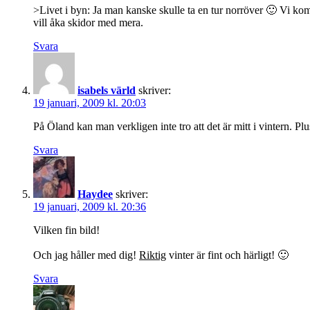
>Livet i byn: Ja man kanske skulle ta en tur norröver 🙂 Vi kom
vill åka skidor med mera.
Svara
isabels värld
skriver:
19 januari, 2009 kl. 20:03
På Öland kan man verkligen inte tro att det är mitt i vintern. Plu
Svara
Haydee
skriver:
19 januari, 2009 kl. 20:36
Vilken fin bild!
Och jag håller med dig!
Riktig
vinter är fint och härligt! 🙂
Svara