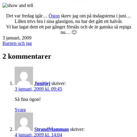
Det var fredag igår…
Ögon
skrev jag om på tisdagstema i juni…
Lillen trivs bra i sina glasögon, nu har det gått ett halvår.
Vi har lagat dem ett par gånger förstås och de är ganska så repiga
nu… 🙂
Publicerat
3 januari, 2009
den
Kategoriserat
Barnen och jag
som
2 kommentarer
Junitjej
skriver:
3 januari, 2009 kl. 09:45
Så fina ögon!
Svara
StrandMamman
skriver:
4 januari, 2009 kl. 14:04