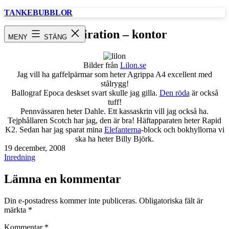
Hoppa
TANKEBUBBLOR
till
innehåll
inspiration – kontor
MENY
STÄNG
Bilder från
Lilon.se
Jag vill ha gaffelpärmar som heter Agrippa A4 excellent med
stålrygg!
Ballograf Epoca deskset svart skulle jag gilla.
Den röda
är också
tuff!
Pennvässaren heter Dahle. Ett kassaskrin vill jag också ha.
Tejphållaren Scotch har jag, den är bra! Häftapparaten heter Rapid
K2. Sedan har jag sparat mina
Elefanterna
-block och bokhyllorna vi
ska ha heter Billy Björk.
Publicerat
19 december, 2008
den
Kategoriserat
Inredning
som
Lämna en kommentar
Din e-postadress kommer inte publiceras.
Obligatoriska fält är
märkta
*
Kommentar
*