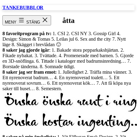
Hoppa
TANKEBUBBLOR
till
innehåll
åtta
MENY
STÄNG
8 favoritprogram på tv:
1. CSI 2. CSI NY 3. Gossip Girl 4.
Design: Simon & Tomas 5. Leilas jul 6. Sex and the city 7. Nytt
läge 8. Skägget i brevlådan 🙂
8 saker jag gjorde igår
: 1. Bakade stora pepparkakshjärtan. 2.
Fikade nybakat. 3. Tvättade. 4. Promenerade med barnen. 5. Gjorde
en 3D-snöflinga. 6. Tittade i kataloger med badrumsinredning… 7.
Borstade tänderna. 8. Somnade tidigt.
8 saker jag ser fram emot:
1. Julledighet 2. Träffa mina vänner. 3.
Ett nyrenoverat badrum… 4. En nyrenoverad toalett… 5. Ett
nyrenoverat sovrum… 6. Ett nyrenoverat kök… 7. Att få köpa nya
saker till huset… 8. Semestern.
8 saker på min önskelista:
1. Vit Elflugan Smak Design. 2. Vit