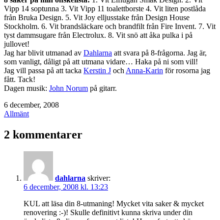
Vipp 14 soptunna 3. Vit Vipp 11 toalettborste 4. Vit liten postlåda
från Bruka Design. 5. Vit Joy elljusstake från Design House
Stockholm. 6. Vit brandsläckare och brandfilt från Fire Invent. 7. Vit
tyst dammsugare från Electrolux. 8. Vit snö att åka pulka i på
jullovet!
Jag har blivit utmanad av
Dahlarna
att svara på 8-frågorna. Jag är,
som vanligt, dåligt på att utmana vidare… Haka på ni som vill!
Jag vill passa på att tacka
Kerstin J
och
Anna-Karin
för rosorna jag
fått. Tack!
Dagen musik:
John Norum
på gitarr.
Publicerat
6 december, 2008
den
Kategoriserat
Allmänt
som
2 kommentarer
dahlarna
skriver:
6 december, 2008 kl. 13:23
KUL att läsa din 8-utmaning! Mycket vita saker & mycket
renovering :-)! Skulle definitivt kunna skriva under din