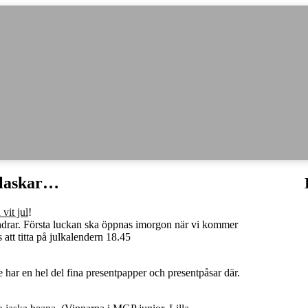
slaskar…
 vit jul
!
endrar. Första luckan ska öppnas imorgon när vi kommer
att titta på julkalendern 18.45
 har en hel del fina presentpapper och presentpåsar där.