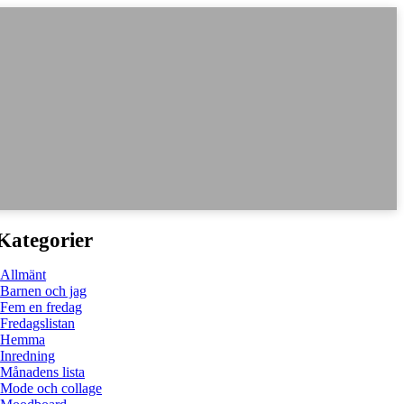
Kategorier
Allmänt
Barnen och jag
Fem en fredag
Fredagslistan
Hemma
Inredning
Månadens lista
Mode och collage