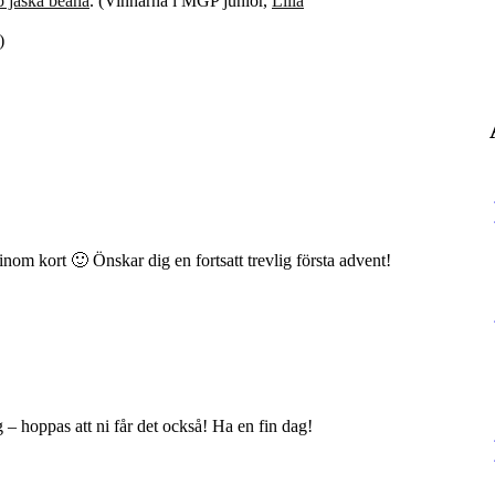
 jaska beana
. (Vinnarna i MGP junior,
Lilla
)
nom kort 🙂 Önskar dig en fortsatt trevlig första advent!
g – hoppas att ni får det också! Ha en fin dag!