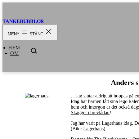
Hoppa
till
innehåll
TANKEBUBBLOR
MENY
STÄNG
HEM
SÖK
OM
…
Anders 
…Jag slutar aldrig att hoppas på
en
Idag har barnen fått sina lego-kal
hem och imorgon är det också dags 
Skägget i brevlådan
!
Jag har varit på
Lagerhaus
idag. De
(Bild:
Lagerhaus
)