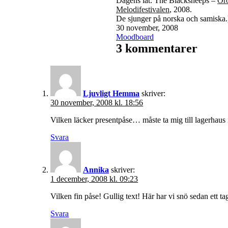
Dagens låt: The Blacksheeps –
Oro
Melodifestivalen
, 2008.
De sjunger på norska och samiska.
Publicerat
30 november, 2008
den
Kategoriserat
Moodboard
som
3 kommentarer
Ljuvligt Hemma
skriver:
30 november, 2008 kl. 18:56
Vilken läcker presentpåse… måste ta mig till lagerhaus i
Svara
Annika
skriver:
1 december, 2008 kl. 09:23
Vilken fin påse! Gullig text! Här har vi snö sedan ett ta
Svara