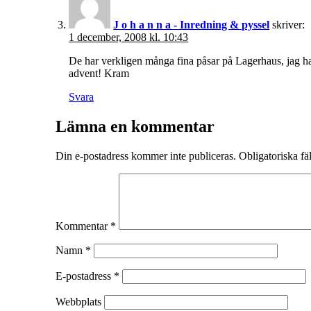
J o h a n n a - Inredning & pyssel
skriver:
1 december, 2008 kl. 10:43
De har verkligen många fina påsar på Lagerhaus, jag h
advent! Kram
Svara
Lämna en kommentar
Din e-postadress kommer inte publiceras.
Obligatoriska fä
Kommentar
*
Namn
*
E-postadress
*
Webbplats