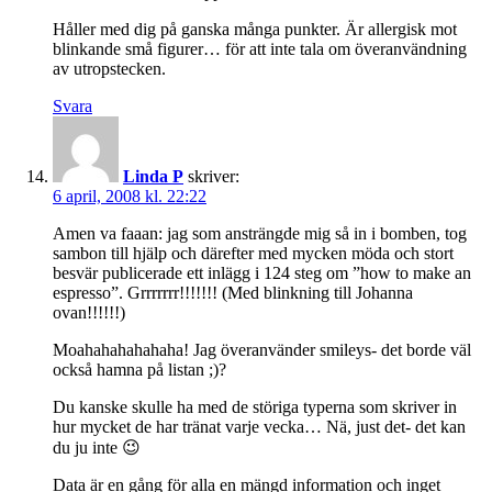
Håller med dig på ganska många punkter. Är allergisk mot
blinkande små figurer… för att inte tala om överanvändning
av utropstecken.
Svara
Linda P
skriver:
6 april, 2008 kl. 22:22
Amen va faaan: jag som ansträngde mig så in i bomben, tog
sambon till hjälp och därefter med mycken möda och stort
besvär publicerade ett inlägg i 124 steg om ”how to make an
espresso”. Grrrrrrr!!!!!!! (Med blinkning till Johanna
ovan!!!!!!)
Moahahahahahaha! Jag överanvänder smileys- det borde väl
också hamna på listan ;)?
Du kanske skulle ha med de störiga typerna som skriver in
hur mycket de har tränat varje vecka… Nä, just det- det kan
du ju inte 😉
Data är en gång för alla en mängd information och inget