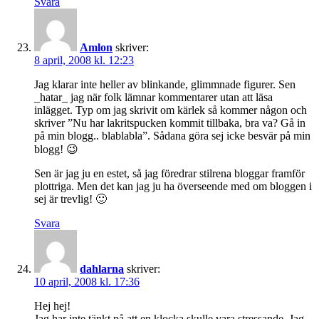
Svara
Amlon
skriver:
8 april, 2008 kl. 12:23
Jag klarar inte heller av blinkande, glimmnade figurer. Sen
_hatar_ jag när folk lämnar kommentarer utan att läsa
inlägget. Typ om jag skrivit om kärlek så kommer någon och
skriver ”Nu har lakritspucken kommit tillbaka, bra va? Gå in
på min blogg.. blablabla”. Sådana göra sej icke besvär på min
blogg! 😉
Sen är jag ju en estet, så jag föredrar stilrena bloggar framför
plottriga. Men det kan jag ju ha överseende med om bloggen i
sej är trevlig! 🙂
Svara
dahlarna
skriver:
10 april, 2008 kl. 17:36
Hej hej!
Jag har inte tänkt på att en klocka skulle vara stressande. Jag