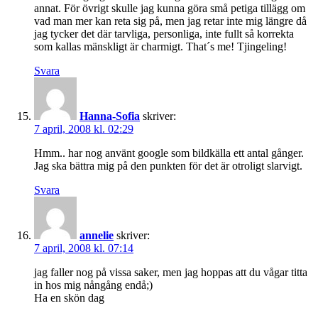
annat. För övrigt skulle jag kunna göra små petiga tillägg om
vad man mer kan reta sig på, men jag retar inte mig längre då
jag tycker det där tarvliga, personliga, inte fullt så korrekta
som kallas mänskligt är charmigt. That´s me! Tjingeling!
Svara
Hanna-Sofia
skriver:
7 april, 2008 kl. 02:29
Hmm.. har nog använt google som bildkälla ett antal gånger.
Jag ska bättra mig på den punkten för det är otroligt slarvigt.
Svara
annelie
skriver:
7 april, 2008 kl. 07:14
jag faller nog på vissa saker, men jag hoppas att du vågar titta
in hos mig nångång endå;)
Ha en skön dag