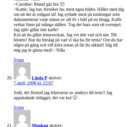
>Caroline: Ibland går bra 🙂
>Kattis: Jag har, försöker ha, mest egna bilder. Håller med dig
om att det är roligast så! Jag syftade mest på tonåringar som
dukumenterar varje minut av sitt liv i bild på en blogg. Kaffe
verkar finns på många ställen. Tog det bara som ett exempel.
Jag själv gillar inte kaffe!
Kul att du gillar temaveckan. Jag vet inte vad och när. Till
hösten? Har du förslag på vad vi ska ha för tema? Om du har
något på gång och vill köra innan så får du såklart! Säg till
mig jag är gärna med! / Nilla
Svara
Linda P
skriver:
7 april, 2008 kl. 22:07
Jodå, det förstod jag frånvaron av smileys till trots!! Jag
uppskattade inlägget, det var kul 🙂
Svara
Monkan
skriver: