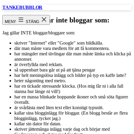
Hoppa
TANKEBUBBLOR
till
innehåll
Jag gillar inte bloggar som:
MENY
STÄNG
Jag gillar INTE bloggar/bloggare som:
skriver "Internet" eller "Google" som bildkälla.
där man måste vara medlem för att få kommentera.
har mängder med tävlingar där man måste länka och klicka på
annonser.
är överfyllda med reklam.
så uppenbart bara går ut på att tjäna pengar
har helt meningslösa inlägg och bilder på typ en kaffe latte?
heter någonting med metro.
har en tickade stressande klocka. (Hos mig får ni i alla fall
stanna hur länge ni vill!)
har en massa blinkade hoppande ikoner och små söta figurer
överallt.
är svårlästa med liten text eller konstigt typsnitt.
kallar sina blogginlägg för bloggar. (En blogg består av flera
blogginlägg, tycker jag.)
kallar sin dator för datan.
skriver jättemånga inlägg varje dag och börjar med