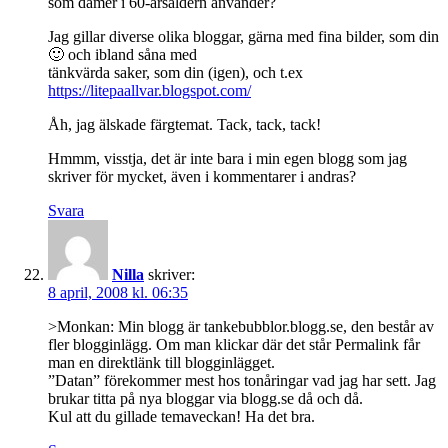
som damer i 60-årsåldern använder?
Jag gillar diverse olika bloggar, gärna med fina bilder, som din
🙂 och ibland såna med
tänkvärda saker, som din (igen), och t.ex
https://litepaallvar.blogspot.com/
Åh, jag älskade färgtemat. Tack, tack, tack!
Hmmm, visstja, det är inte bara i min egen blogg som jag
skriver för mycket, även i kommentarer i andras?
Svara
Nilla
skriver:
8 april, 2008 kl. 06:35
>Monkan: Min blogg är tankebubblor.blogg.se, den består av
fler blogginlägg. Om man klickar där det står Permalink får
man en direktlänk till blogginlägget.
”Datan” förekommer mest hos tonåringar vad jag har sett. Jag
brukar titta på nya bloggar via blogg.se då och då.
Kul att du gillade temaveckan! Ha det bra.