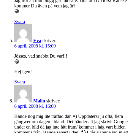
Jag tror att min blogg går rätt safe. Titta om Du törs! Kanske
kommer Du även på vem jag är?
😀
Svara
Eva
skriver:
6 april, 2008 kl. 15:09
Jösses, vad snabbt Du var!!!
😀
Hej igen!
Svara
Malin
skriver:
6 april, 2008 kl. 16:00
Kände nog mig lite träffad där. =) Uppdaterar ju ofta, flera
gångwer om dagen i bland. Det händer att jag skrivit Google
under en bild då jag inte fått fram/ kommer i håg vart bilden
kommer i från. Hände senast i dag. 🙂 I går slängde jag in ett