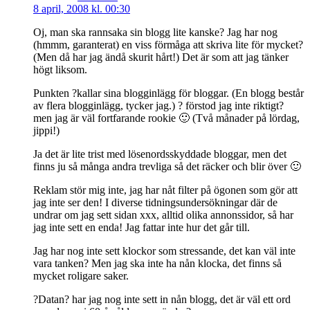
8 april, 2008 kl. 00:30
Oj, man ska rannsaka sin blogg lite kanske? Jag har nog
(hmmm, garanterat) en viss förmåga att skriva lite för mycket?
(Men då har jag ändå skurit hårt!) Det är som att jag tänker
högt liksom.
Punkten ?kallar sina blogginlägg för bloggar. (En blogg består
av flera blogginlägg, tycker jag.) ? förstod jag inte riktigt?
men jag är väl fortfarande rookie 🙂 (Två månader på lördag,
jippi!)
Ja det är lite trist med lösenordsskyddade bloggar, men det
finns ju så många andra trevliga så det räcker och blir över 🙂
Reklam stör mig inte, jag har nåt filter på ögonen som gör att
jag inte ser den! I diverse tidningsundersökningar där de
undrar om jag sett sidan xxx, alltid olika annonssidor, så har
jag inte sett en enda! Jag fattar inte hur det går till.
Jag har nog inte sett klockor som stressande, det kan väl inte
vara tanken? Men jag ska inte ha nån klocka, det finns så
mycket roligare saker.
?Datan? har jag nog inte sett in nån blogg, det är väl ett ord