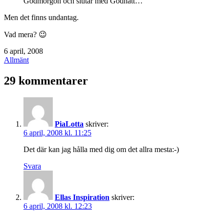
Godmorgon och slutar med Godnatt…
Men det finns undantag.
Vad mera? 😉
Publicerat
6 april, 2008
den
Kategoriserat
Allmänt
som
29 kommentarer
PiaLotta
skriver:
6 april, 2008 kl. 11:25
Det där kan jag hålla med dig om det allra mesta:-)
Svara
Ellas Inspiration
skriver:
6 april, 2008 kl. 12:23