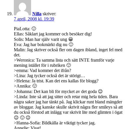
Nilla
skriver:
7 april, 2008 kl. 19:39
PiaLotta: 🙂
Ellas: Såklart jag kommer och besöker dig!
Solis: Man har själv varit ung 😀
Eva: Jag har bokmärkt dig nu 🙂
Malin: Jag skriver också fler om dagen ibland, inget fel med
det.
>Weronica: Ta samma lista och sätt INTE framför varje
mening istället för i rubriken 🙂
>emma: Vad kommer det ifrån?
>Lina: Jag tycker också det är störigt…
>Helena: Ja trist. Kan det ens kallas för blogg?
>Annika: 🙂
>Johanna: Det kan bli för mycket av det goda 😉
>Linda: Inte så att jag sitter och retar mig hela tiden. Bara
några saker jag har tänkt på. Jag klickar runt bland mängder
av bloggar. Jag kanske skulle skrivit några fler smileys så att
du också förstod att inlägg var skrivit lite med glimten i ögat
😉 🙂 😉
>Hanna-Sofia: Bildkälla är viktigt tycker jag.
Annelie: Visst!