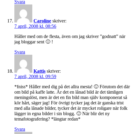
Svara
Caroline
skriver:
7 april, 2008 kl. 08:56
Håller med om de flesta, även om jag skriver ”godnatt” när
jag bloggar sent 🙂 !
Svara
Kattis
skriver:
7 april, 2008 kl. 09:59
*fniss* Håller med dig på det allra mesta! 🙂 Förutom det där
om bild på kaffe latte. Är det en lånad bild är det tämligen
meningslöst, men är det en fin bild man själv komponerat så
kör hårt, säger jag! För övrigt tycker jag det är ganska trist
med alla lånade bilder, tycker det är mycket roligare när folk
lägger in egna bilder i sin blogg. 🙂 När blir det ny
temafotografering? *längtar redan*
Svara