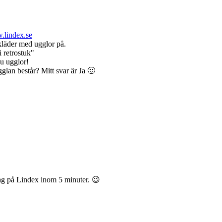
.lindex.se
kläder med ugglor på.
 retrostuk"
u ugglor!
lan består? Mitt svar är Ja 🙂
ag på Lindex inom 5 minuter. 😉