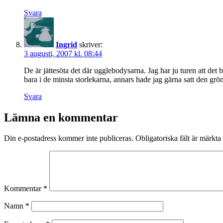
Svara
Ingrid
skriver:
3 augusti, 2007 kl. 08:44
De är jättesöta det där ugglebodysarna. Jag har ju turen att det
bara i de minsta storlekarna, annars hade jag gärna satt den grö
Svara
Lämna en kommentar
Din e-postadress kommer inte publiceras.
Obligatoriska fält är märkta
Kommentar
*
Namn
*