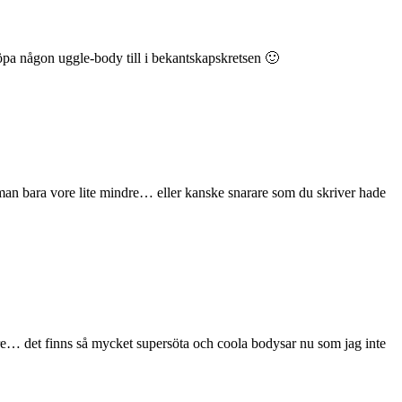
köpa någon uggle-body till i bekantskapskretsen 🙂
Om man bara vore lite mindre… eller kanske snarare som du skriver hade
ngre… det finns så mycket supersöta och coola bodysar nu som jag inte