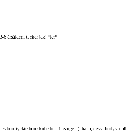
-6 årsåldern tycker jag! *ler*
s bror tyckte hon skulle heta inezuggla)..haha, dessa bodysar blir