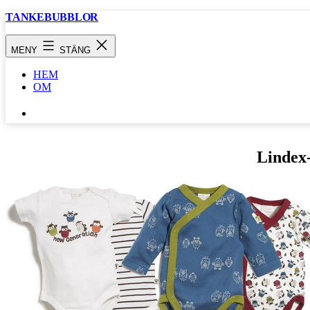
Hoppa
TANKEBUBBLOR
till
innehåll
MENY
STÄNG
HEM
OM
SÖK
…
Lindex