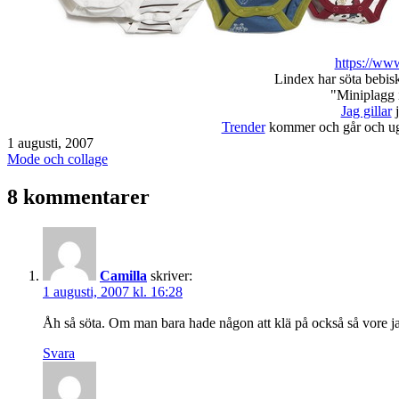
https://www
Lindex har söta bebis
"Miniplagg i
Jag gillar
j
Trender
kommer och går och ugg
Publicerat
1 augusti, 2007
den
Kategoriserat
Mode och collage
som
8 kommentarer
Camilla
skriver:
1 augusti, 2007 kl. 16:28
Åh så söta. Om man bara hade någon att klä på också så vore j
Svara