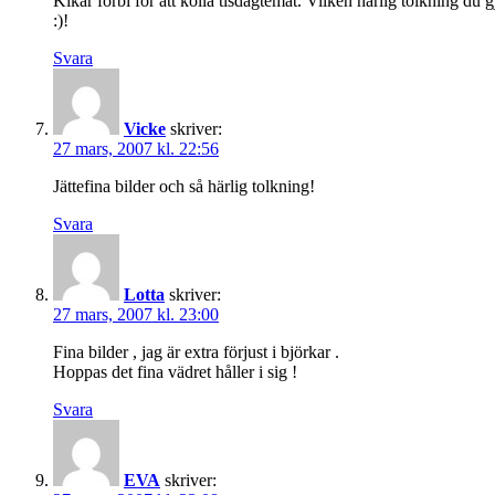
Kikar förbi för att kolla tisdagtemat. Vilken härlig tolkning du gj
:)!
Svara
Vicke
skriver:
27 mars, 2007 kl. 22:56
Jättefina bilder och så härlig tolkning!
Svara
Lotta
skriver:
27 mars, 2007 kl. 23:00
Fina bilder , jag är extra förjust i björkar .
Hoppas det fina vädret håller i sig !
Svara
EVA
skriver: