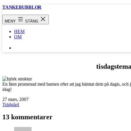
Hoppa
TANKEBUBBLOR
till
innehåll
MENY
STÄNG
HEM
OM
SÖK
…
tisdagstema
En liten promenad med barnen efter att jag hämtat dem på dagis, och 
idag!
Publicerat
27 mars, 2007
den
Kategoriserat
Trädgård
som
13 kommentarer