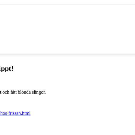
ippt!
t och fått blonda slingor.
hos-frissan.html