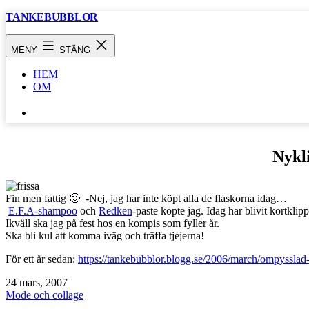
Hoppa
TANKEBUBBLOR
till
innehåll
MENY
STÄNG
HEM
OM
SÖK
…
Nykl
Fin men fattig 🙂 -Nej, jag har inte köpt alla de flaskorna idag…
E.F.A-shampoo
och
Redken
-paste köpte jag. Idag har blivit kortklipp
Ikväll ska jag på fest hos en kompis som fyller år.
Ska bli kul att komma iväg och träffa tjejerna!
För ett år sedan:
https://tankebubblor.blogg.se/2006/march/ompysslad-
Publicerat
24 mars, 2007
den
Kategoriserat
Mode och collage
som