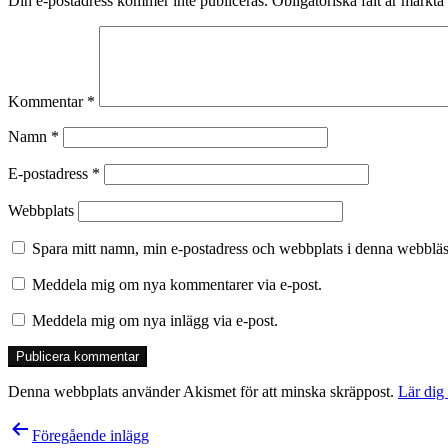
Din e-postadress kommer inte publiceras.
Obligatoriska fält är märkta
Kommentar
*
Namn
*
E-postadress
*
Webbplats
Spara mitt namn, min e-postadress och webbplats i denna webbläsa
Meddela mig om nya kommentarer via e-post.
Meddela mig om nya inlägg via e-post.
Denna webbplats använder Akismet för att minska skräppost.
Lär dig
Inläggsnavigering
Föregående inlägg