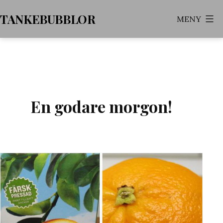
Hoppa
TANKEBUBBLOR
MENY
till
innehåll
En godare morgon!