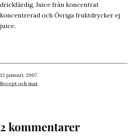
drickfärdig, Juice från koncentrat
koncentrerad och Övriga fruktdrycker ej
juice.
Publicerat
12 januari, 2007
den
Kategoriserat
Recept och mat
som
2 kommentarer