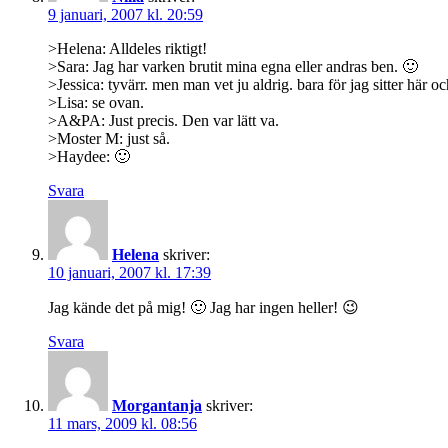
9 januari, 2007 kl. 20:59
>Helena: Alldeles riktigt!
>Sara: Jag har varken brutit mina egna eller andras ben. 🙂
>Jessica: tyvärr. men man vet ju aldrig. bara för jag sitter här 
>Lisa: se ovan.
>A&PA: Just precis. Den var lätt va.
>Moster M: just så.
>Haydee: 🙂
Svara
Helena
skriver:
10 januari, 2007 kl. 17:39
Jag kände det på mig! 🙂 Jag har ingen heller! 😉
Svara
Morgantanja
skriver:
11 mars, 2009 kl. 08:56