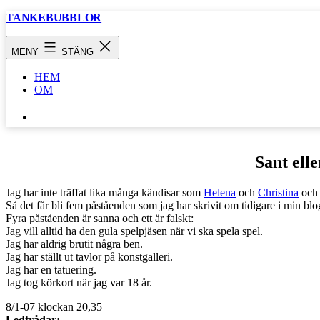
Hoppa
TANKEBUBBLOR
till
innehåll
MENY
STÄNG
HEM
OM
SÖK
…
Sant elle
Jag har inte träffat lika många kändisar som
Helena
och
Christina
och 
Så det får bli fem påståenden som jag har skrivit om tidigare i min blo
Fyra påståenden är sanna och ett är falskt:
Jag vill alltid ha den gula spelpjäsen när vi ska spela spel.
Jag har aldrig brutit några ben.
Jag har ställt ut tavlor på konstgalleri.
Jag har en tatuering.
Jag tog körkort när jag var 18 år.
8/1-07 klockan 20,35
Ledtrådar: