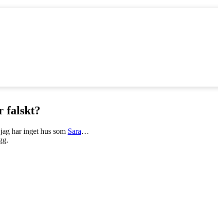
r falskt?
jag har inget hus som
Sara
…
gg.