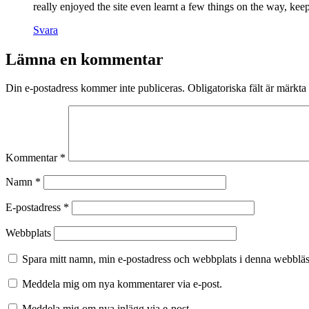
really enjoyed the site even learnt a few things on the way, ke
Svara
Lämna en kommentar
Din e-postadress kommer inte publiceras.
Obligatoriska fält är märkta
Kommentar
*
Namn
*
E-postadress
*
Webbplats
Spara mitt namn, min e-postadress och webbplats i denna webbläsa
Meddela mig om nya kommentarer via e-post.
Meddela mig om nya inlägg via e-post.