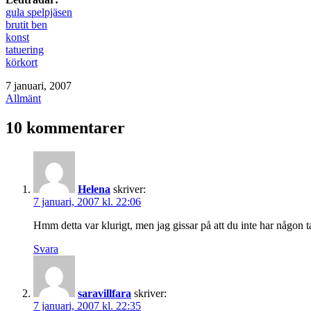
gula spelpjäsen
brutit ben
konst
tatuering
körkort
Publicerat
7 januari, 2007
den
Kategoriserat
Allmänt
som
10 kommentarer
Helena
skriver:
7 januari, 2007 kl. 22:06
Hmm detta var klurigt, men jag gissar på att du inte har någon t
Svara
saravillfara
skriver:
7 januari, 2007 kl. 22:35