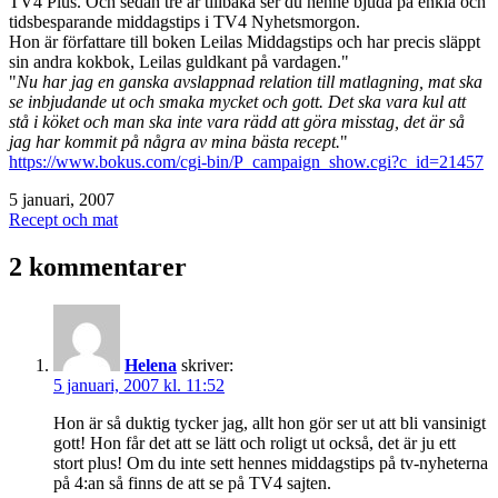
TV4 Plus. Och sedan tre år tillbaka ser du henne bjuda på enkla och
tidsbesparande middagstips i TV4 Nyhetsmorgon.
Hon är författare till boken Leilas Middagstips och har precis släppt
sin andra kokbok, Leilas guldkant på vardagen."
"
Nu har jag en ganska avslappnad relation till matlagning, mat ska
se inbjudande ut och smaka mycket och gott. Det ska vara kul att
stå i köket och man ska inte vara rädd att göra misstag, det är så
jag har kommit på några av mina bästa recept.
"
https://www.bokus.com/cgi-bin/P_campaign_show.cgi?c_id=21457
Publicerat
5 januari, 2007
den
Kategoriserat
Recept och mat
som
2 kommentarer
Helena
skriver:
5 januari, 2007 kl. 11:52
Hon är så duktig tycker jag, allt hon gör ser ut att bli vansinigt
gott! Hon får det att se lätt och roligt ut också, det är ju ett
stort plus! Om du inte sett hennes middagstips på tv-nyheterna
på 4:an så finns de att se på TV4 sajten.