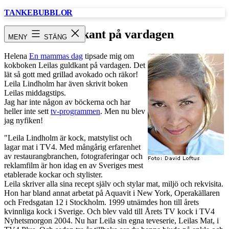
Hoppa
TANKEBUBBLOR
till
innehåll
Guldkant på vardagen
MENY
STÄNG
Helena
En mammas dag
tipsade mig om
kokboken Leilas guldkant på vardagen. Det
lät så gott med grillad avokado och räkor!
Leila Lindholm har även skrivit boken
Leilas middagstips.
Jag har inte någon av böckerna och har
heller inte sett
tv-programmen
. Men nu blev
jag nyfiken!
"Leila Lindholm är kock, matstylist och
lagar mat i TV4. Med mångårig erfarenhet
av restaurangbranchen, fotograferingar och
reklamfilm är hon idag en av Sveriges mest
etablerade kockar och stylister.
Leila skriver alla sina recept själv och stylar mat, miljö och rekvisita.
Hon har bland annat arbetat på Aquavit i New York, Operakällaren
och Fredsgatan 12 i Stockholm. 1999 utnämdes hon till årets
kvinnliga kock i Sverige. Och blev vald till Årets TV kock i TV4
Nyhetsmorgon 2004. Nu har Leila sin egna teveserie, Leilas Mat, i