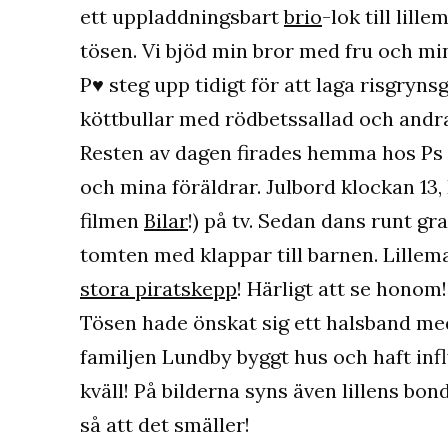
ett uppladdningsbart
brio
-lok till lill
tösen. Vi bjöd min bror med fru och mi
P♥ steg upp tidigt för att laga risgryn
köttbullar med rödbetssallad och andra
Resten av dagen firades hemma hos Ps
och mina föräldrar. Julbord klockan 13, 
filmen
Bilar
!) på tv. Sedan dans runt g
tomten med klappar till barnen. Lillema
stora piratskepp
! Härligt att se honom!
Tösen hade önskat sig ett halsband med 
familjen Lundby byggt hus och haft inf
kväll! På bilderna syns även lillens b
så att det smäller!