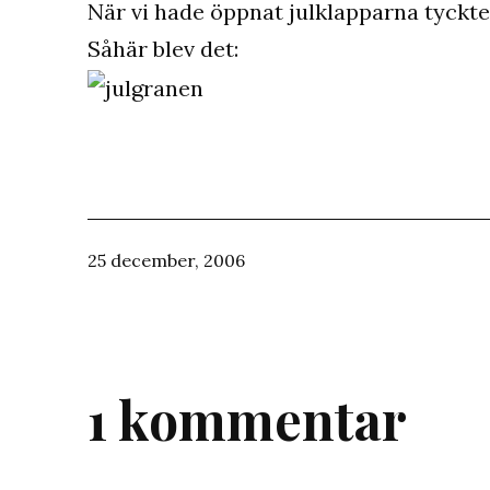
När vi hade öppnat julklapparna tyckte
Såhär blev det:
Publicerat
25 december, 2006
den
1 kommentar