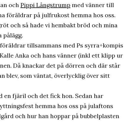
eman och
Pippi Långstrump
med vänner till
na föräldrar på julfrukost hemma hos oss.
sgröt och så hade vi hembakt bröd och mina
 pålägg.
 föräldrar tillsammans med Ps syrra+kompis
Kalle Anka och hans vänner (inkl ett klipp ur
ranen. Då knackar det på dörren och där står
n blev, som väntat, överlycklig över sitt
en fjäril och det fick hon. Sedan har
lyttningsfest hemma hos oss på julaftons
ondgård och hur han hoppar på bubbelplasten