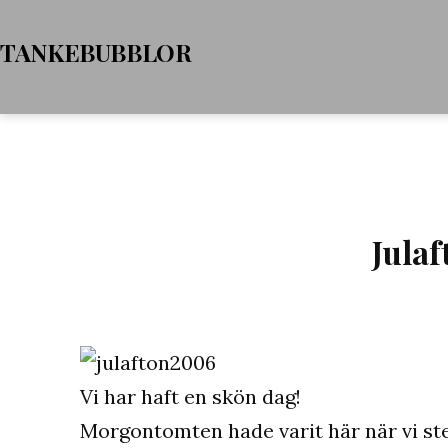
Hoppa
TANKEBUBBLOR
till
innehåll
Jula
Vi har haft en skön dag!
Morgontomten hade varit här när vi ste