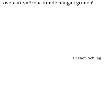
 tösen att snörena kunde hänga i granen!
Kategoriserat
Barnen och jag
som